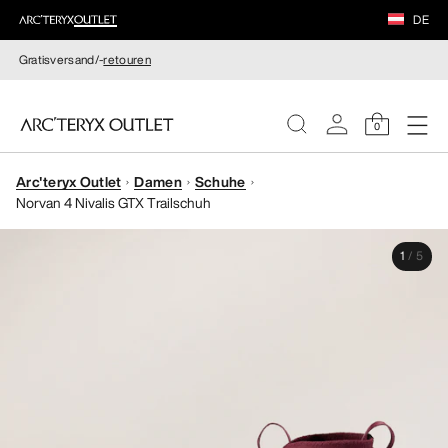
DE
Gratisversand/-
retouren
0
Arc'teryx Outlet
Damen
Schuhe
DAMEN
Norvan 4 Nivalis GTX Trailschuh
HERREN
1
/
5