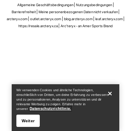
Allgemeine Geschäftsbedingungen
Nutzungsbedingungen
Barrierefreiheit
Meine personenbezogenen Daten nicht verkaufen
arcteryx.com
outlet.arcteryx.com
blog.arcteryx.com
leaf.arcteryx.com
https://resale.arcteryx.ca
Arc'teryx - an Amer Sports Brand
Help
Wir verwenden Cookies und ähnliche Technologien,
einschließlich von Dritten, um deine Erfahrung zu verbessern
und zu personalisieren, Analysen zu unterstützen und dir
relevante Werbung zu zeigen. Erfahre mehr in
Datenschutzrichtlinie.
unserer
Weiter