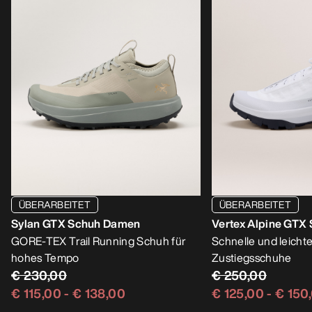
ÜBERARBEITET
ÜBERARBEITET
Sylan GTX Schuh Damen
Vertex Alpine GTX
GORE-TEX Trail Running Schuh für
Schnelle und leich
hohes Tempo
Zustiegsschuhe
€ 230,00
€ 250,00
€ 115,00
-
€ 138,00
€ 125,00
-
€ 150