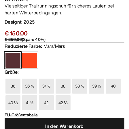
Vielseitiger Trailrunningschuh für sicheres Laufen bei
harten Winterbedingungen.
Designt
:
2025
€ 150,00
€ 250,00
(
Spare
40
%)
Reduzierte Farbe
:
Mars/Mars
Größe
:
36
36 ⅔
37 ⅓
38
38 ⅔
39 ⅓
40
40 ⅔
41 ⅓
42
42 ⅔
EU-Größentabelle
In den Warenkorb