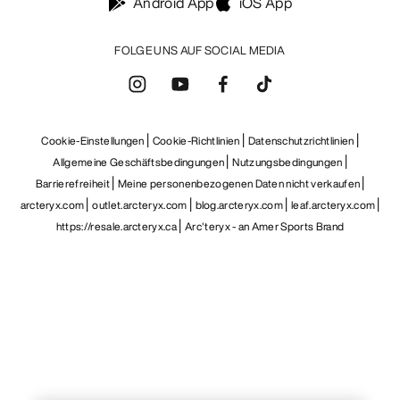
Android App
iOS App
FOLGE UNS AUF SOCIAL MEDIA
Cookie-Einstellungen
Cookie-Richtlinien
Datenschutzrichtlinien
Allgemeine Geschäftsbedingungen
Nutzungsbedingungen
Barrierefreiheit
Meine personenbezogenen Daten nicht verkaufen
arcteryx.com
outlet.arcteryx.com
blog.arcteryx.com
leaf.arcteryx.com
https://resale.arcteryx.ca
Arc'teryx - an Amer Sports Brand
Help