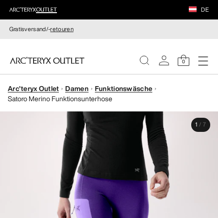
DE
Gratisversand/-
retouren
0
Arc'teryx Outlet
Damen
Funktionswäsche
DAMEN
Satoro Merino Funktionsunterhose
HERREN
1
/
7