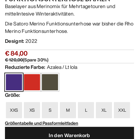
Baselayer aus Merinomix für Mehrtagetouren und
mittelintesive Winteraktivitäten.
Die Satoro Merino Funktionsunterhose war bisher die Rho
Merino Funktionsunterhose.
Designt
:
2022
€ 84,00
€ 120,00
(
Spare
30
%)
Reduzierte Farbe
:
Azalea / Lt Iola
Größe
:
XXS
XS
S
M
L
XL
XXL
Größentabelle und Passformleitfaden
In den Warenkorb