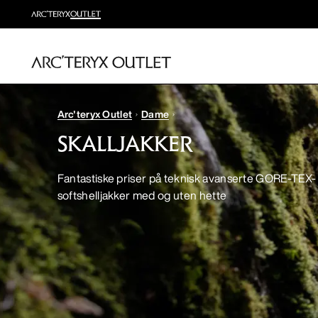
Arc'teryx Outlet
Dame
SKALLJAKKER
Fantastiske priser på teknisk avanserte GORE-TEX-
softshelljakker med og uten hette