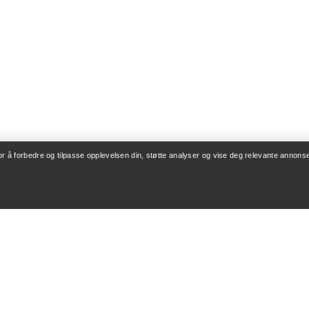
for å forbedre og tilpasse opplevelsen din, støtte analyser og vise deg relevante annonse