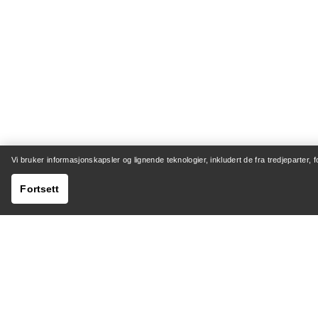
Vi bruker informasjonskapsler og lignende teknologier, inkludert de fra tredjeparter, 
Fortsett