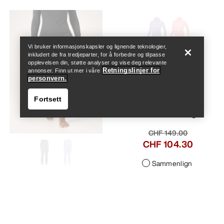
Help
Vi bruker informasjonskapsler og lignende teknologier,
inkludert de fra tredjeparter, for å forbedre og tilpasse
opplevelsen din, støtte analyser og vise deg relevante
Satoro Merinoull
Retningslinjer for
annonser. Finn ut mer i våre
personvern.
Hettegenser Dame
Fortsett
Lett underlag av
Merinoblanding
CHF 149.00
CHF 104.30
Sammenlign
Help
Rho Underdel Dame
Allsidig, lett undertøy