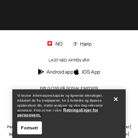
NO
Hjelp
LAST NED APPEN VÅR
Android app
iOS App
Help
FØLG OSS PÅ SOSIALE MEDIER
Vi bruker informasjonskapsler og lignende teknologier,
inkludert de fra tredjeparter, for å forbedre og tilpasse
opplevelsen din, støtte analyser og vise deg relevante
Retningslinjer for
annonser. Finn ut mer i våre
personvern.
Informasjonskapsler
Vilkår for informasjonskapsler
Personvernerklæring
Betingelser og vilkår
Brukervilkår
Tilgjengelighet
Fortsett
Ikke selg mine personopplysninger
arcteryx.com
outlet.arcteryx.com