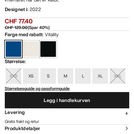
Designet i
:
2022
CHF 77.40
CHF 129.00
(
Spar
40
%)
Farge med rabatt
:
Vitality
Størrelse
:
XXS
XS
S
M
L
XL
XXL
Størrelsesguide og passformguide
Legg i handlekurven
Levering
Gratis frakt og retur
Produktdetaljer