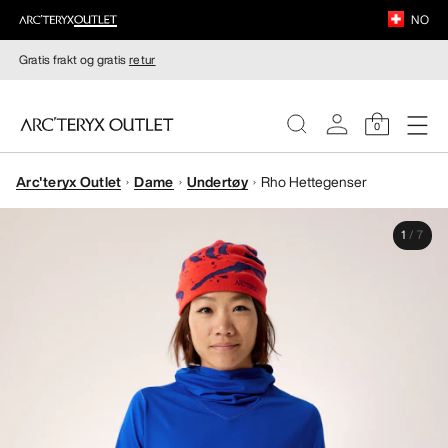
NO
Gratis frakt og gratis
retur
0
Arc'teryx Outlet
Dame
Undertøy
Rho Hettegenser
DAMER
1
/
7
HERRER