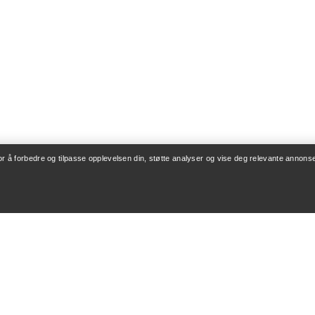
for å forbedre og tilpasse opplevelsen din, støtte analyser og vise deg relevante annonse
ONTO
VASK OG REPARA
og levering
Produktpleie