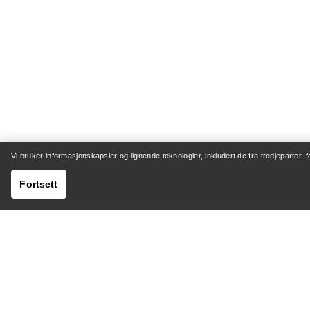
Vi bruker informasjonskapsler og lignende teknologier, inkludert de fra tredjeparter, 
Fortsett
HJELP
MIN K
Kundeservicesenter
Sending 