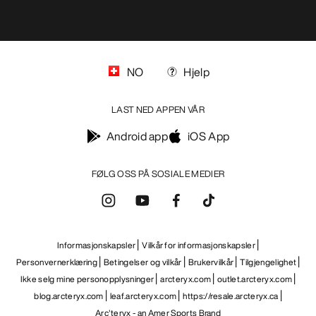
NO
Hjelp
LAST NED APPEN VÅR
Android app
iOS App
FØLG OSS PÅ SOSIALE MEDIER
Informasjonskapsler
Vilkår for informasjonskapsler
Personvernerklæring
Betingelser og vilkår
Brukervilkår
Tilgjengelighet
Ikke selg mine personopplysninger
arcteryx.com
outlet.arcteryx.com
blog.arcteryx.com
leaf.arcteryx.com
https://resale.arcteryx.ca
Arc'teryx - an Amer Sports Brand