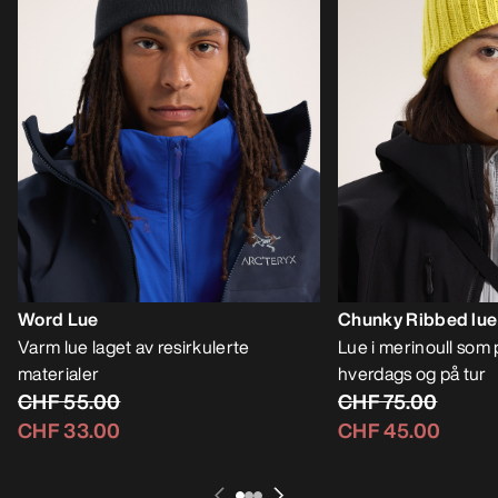
Word Lue
Chunky Ribbed lue
Varm lue laget av resirkulerte
Lue i merinoull som 
materialer
hverdags og på tur
CHF 55.00
CHF 75.00
CHF 33.00
CHF 45.00