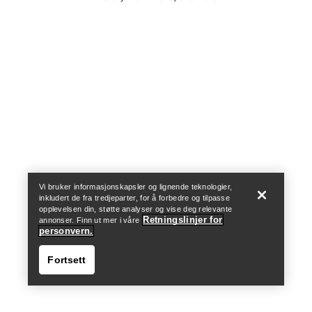
Help
Vi bruker informasjonskapsler og lignende teknologier,
inkludert de fra tredjeparter, for å forbedre og tilpasse
opplevelsen din, støtte analyser og vise deg relevante
Retningslinjer for
annonser. Finn ut mer i våre
personvern.
Fortsett