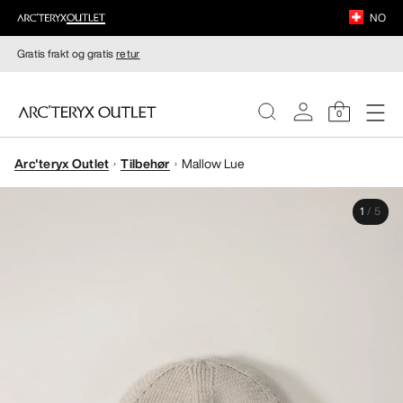
NO
Gratis frakt og gratis
retur
0
Arc'teryx Outlet
Tilbehør
Mallow Lue
DAMER
1
/
5
HERRER