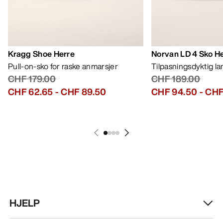
Kragg Shoe Herre
Norvan LD 4 Sko H
Pull-on-sko for raske anmarsjer
Tilpasningsdyktig l
CHF 179.00
CHF 189.00
CHF 62.65
-
CHF 89.50
CHF 94.50
-
CHF
HJELP