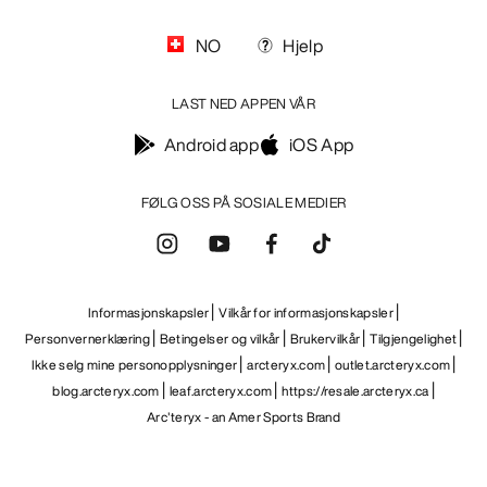
NO
Hjelp
LAST NED APPEN VÅR
Android app
iOS App
FØLG OSS PÅ SOSIALE MEDIER
Informasjonskapsler
Vilkår for informasjonskapsler
Personvernerklæring
Betingelser og vilkår
Brukervilkår
Tilgjengelighet
Ikke selg mine personopplysninger
arcteryx.com
outlet.arcteryx.com
blog.arcteryx.com
leaf.arcteryx.com
https://resale.arcteryx.ca
Arc'teryx - an Amer Sports Brand