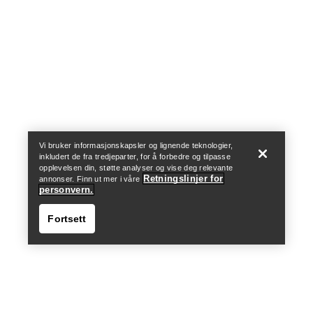
Help
Vi bruker informasjonskapsler og lignende teknologier,
inkludert de fra tredjeparter, for å forbedre og tilpasse
opplevelsen din, støtte analyser og vise deg relevante
Retningslinjer for
annonser. Finn ut mer i våre
personvern.
Fortsett