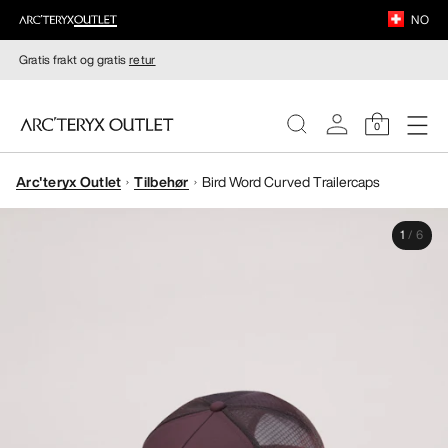
NO
Gratis frakt og gratis
retur
0
Arc'teryx Outlet
Tilbehør
Bird Word Curved Trailercaps
DAMER
1
/
6
HERRER