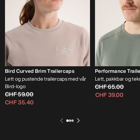
Bird Curved Brim Trailercaps
Performance Trail
Lett og pustende trailercaps med vår
Lett, pakkbar og tekn
Bird-logo
CHF 65.00
CHF 59.00
CHF 39.00
CHF 35.40