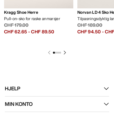
Kragg Shoe Herre
Norvan LD 4 Sko H
Pull-on-sko for raske anmarsjer
Tilpasningsdyktig l
CHF 179.00
CHF 189.00
CHF 62.65
-
CHF 89.50
CHF 94.50
-
CHF
HJELP
MIN KONTO