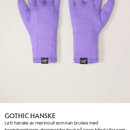
GOTHIC HANSKE
Lett hanske av merinoull som kan brukes med
berøringsskjerm, designet for bruk på egen hånd eller som