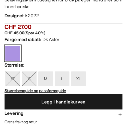
innerhanske.
Designet i
:
2022
CHF 27.00
CHF 45.00
(
Spar
40
%)
Farge med rabatt
:
Dk Aster
Størrelse
:
XS
S
M
L
XL
Størrelsesguide og passformguide
Legg i handlekurven
Levering
Gratis frakt og retur