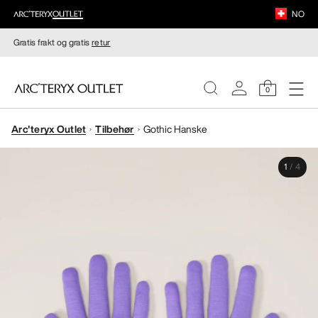
NO
Gratis frakt og gratis
retur
0
Arc'teryx Outlet
Tilbehør
Gothic Hanske
DAMER
1
/
4
HERRER