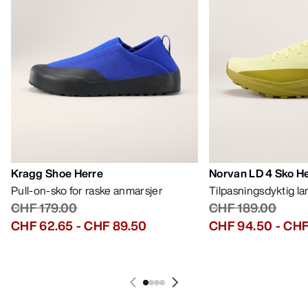
Kragg Shoe Herre
Norvan LD 4 Sko H
Pull-on-sko for raske anmarsjer
Tilpasningsdyktig l
CHF 179.00
CHF 189.00
CHF 62.65
-
CHF 89.50
CHF 94.50
-
CHF