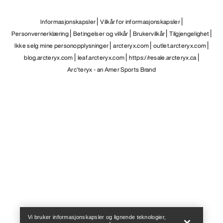
Informasjonskapsler
Vilkår for informasjonskapsler
Personvernerklæring
Betingelser og vilkår
Brukervilkår
Tilgjengelighet
Ikke selg mine personopplysninger
arcteryx.com
outlet.arcteryx.com
blog.arcteryx.com
leaf.arcteryx.com
https://resale.arcteryx.ca
Arc'teryx - an Amer Sports Brand
Help
Vi bruker informasjonskapsler og lignende teknologier,