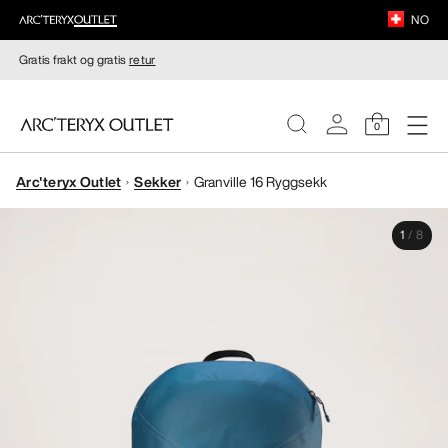
NO
Gratis frakt og gratis
retur
0
Arc'teryx Outlet
Sekker
Granville 16 Ryggsekk
DAMER
1
/
8
HERRER