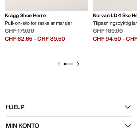
Kragg Shoe Herre
Norvan LD 4 Sko H
Pull-on-sko for raske anmarsjer
Tilpasningsdyktig l
CHF 179.00
CHF 189.00
CHF 62.65
-
CHF 89.50
CHF 94.50
-
CHF
HJELP
MIN KONTO