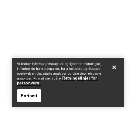
Help
Vi bruker informasjonskapsler og lignende teknologier,
inkludert de fra tredjeparter, for å forbedre og tilpasse
opplevelsen din, støtte analyser og vise deg relevante
Retningslinjer for
annonser. Finn ut mer i våre
personvern.
Fortsett