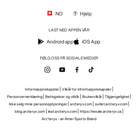
NO
Hjelp
LAST NED APPEN VÅR
Android app
iOS App
FØLG OSS PÅ SOSIALE MEDIER
Informasjonskapsler
Vilkår for informasjonskapsler
Personvernerklæring
Betingelser og vilkår
Brukervilkår
Tilgjengelighet
Ikke selg mine personopplysninger
arcteryx.com
outlet.arcteryx.com
blog.arcteryx.com
leaf.arcteryx.com
https://resale.arcteryx.ca
Arc'teryx - an Amer Sports Brand