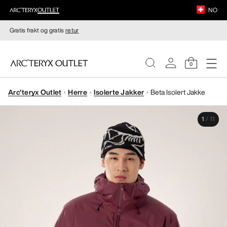
NO
Gratis frakt og gratis
retur
0
Arc'teryx Outlet
Herre
Isolerte Jakker
Beta Isolert Jakke
DAMER
1
/
11
HERRER