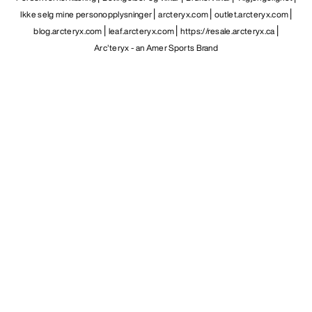
Ikke selg mine personopplysninger
arcteryx.com
outlet.arcteryx.com
blog.arcteryx.com
leaf.arcteryx.com
https://resale.arcteryx.ca
Arc'teryx - an Amer Sports Brand