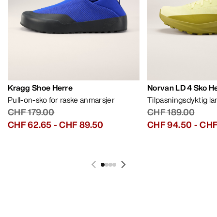
Kragg Shoe Herre
Norvan LD 4 Sko H
Pull-on-sko for raske anmarsjer
Tilpasningsdyktig l
CHF 179.00
CHF 189.00
CHF 62.65
-
CHF 89.50
CHF 94.50
-
CHF