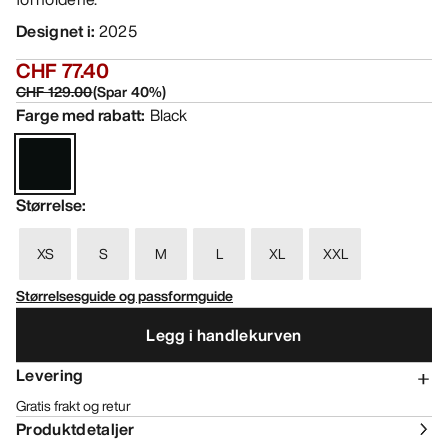
Designet i
:
2025
CHF 77.40
CHF 129.00
(
Spar
40
%)
Farge med rabatt
:
Black
Størrelse
:
XS
S
M
L
XL
XXL
Størrelsesguide og passformguide
Legg i handlekurven
Levering
Gratis frakt og retur
Produktdetaljer