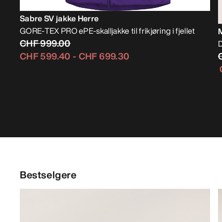
Sabre SV jakke Herre
GORE-TEX PRO ePE-skalljakke til frikjøring i fjellet
CHF 999.00
D
CHF 599.40
-
CHF 699.30
Bestselgere