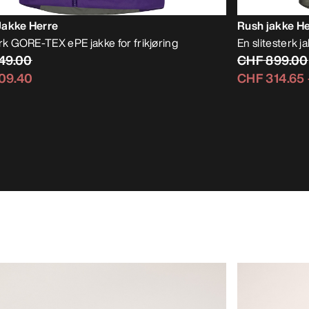
Jakke Herre
Rush jakke H
erk GORE-TEX ePE jakke for frikjøring
En slitesterk ja
49.00
CHF 899.00
09.40
CHF 314.65