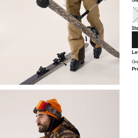
St
Le
Gra
Pr