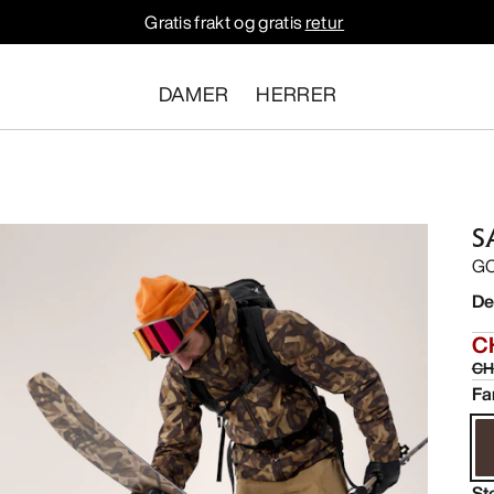
Gratis frakt og gratis
retur
DAMER
HERRER
S
GO
De
C
CH
Fa
St