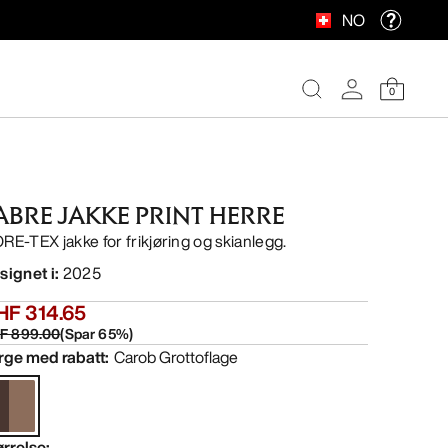
NO
0
ABRE JAKKE PRINT HERRE
RE-TEX jakke for frikjøring og skianlegg.
signet i
:
2025
HF 314.65
F 899.00
(
Spar
65
%)
rge med rabatt
:
Carob Grottoflage
ørrelse
: