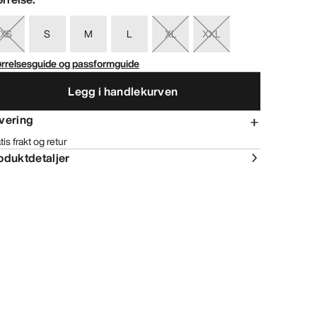
XS
S
M
L
XL
XXL
ørrelsesguide og passformguide
Legg i handlekurven
vering
tis frakt og retur
oduktdetaljer