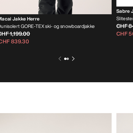
Sabre 
Slitest
Macai Jakke Herre
CHF 8
unisolert GORE-TEX ski- og snowboardjakke
CHF 1,199.00
CHF 5
CHF 839.30