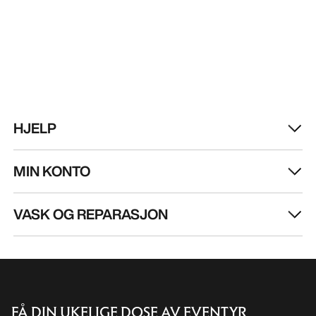
VASK OG REPARASJON
FÅ DIN UKELIGE DOSE AV EVENTYR
Bli oppdatert på produktslipp, eksklusive tilbud,
eventer og mer – rett til innboksen din.