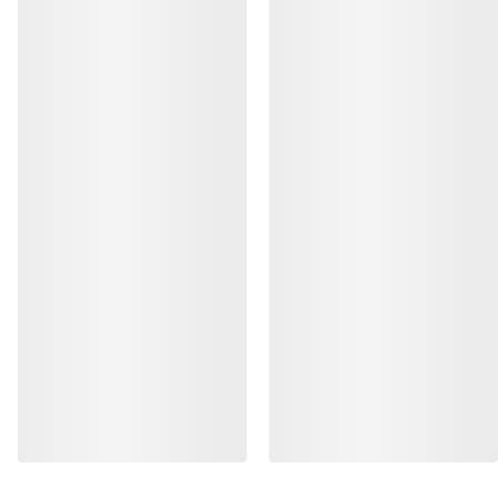
Kragg Shoe Herre
Pull-on-sko for raske anmarsjer
CHF 179.00
CHF 62.65
-
CHF 89.50
HJELP
MIN KONTO