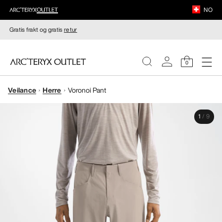
NO
Gratis frakt og gratis
retur
0
Veilance
Herre
Voronoi Pant
DAMER
1
/
9
HERRER