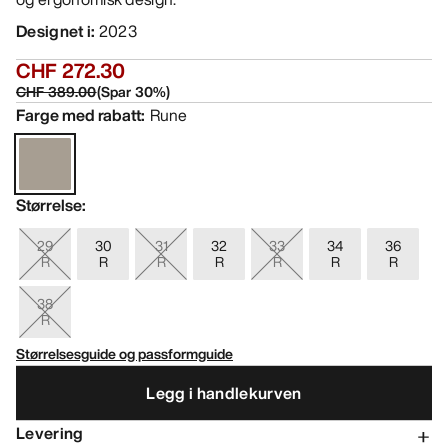
Designet i
:
2023
CHF 272.30
CHF 389.00
(
Spar
30
%)
Farge med rabatt
:
Rune
Størrelse
:
29
30
31
32
33
34
36
R
R
R
R
R
R
R
38
R
Størrelsesguide og passformguide
Legg i handlekurven
Levering