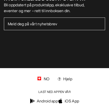
NO
Hjelp
LAST NED APPEN VÅR
Android app
iOS App
FØLG OSS PÅ SOSIALE MEDIER
Informasjonskapsler
Vilkår for informasjonskapsler
Personvernerklæring
Betingelser og vilkår
Brukervilkår
Tilgjengelighet
Ikke selg mine personopplysninger
arcteryx.com
outlet.arcteryx.com
blog.arcteryx.com
leaf.arcteryx.com
https://resale.arcteryx.ca
Arc'teryx - an Amer Sports Brand