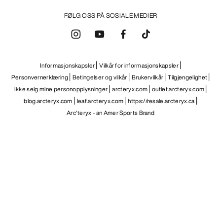
FØLG OSS PÅ SOSIALE MEDIER
Informasjonskapsler
Vilkår for informasjonskapsler
Personvernerklæring
Betingelser og vilkår
Brukervilkår
Tilgjengelighet
Ikke selg mine personopplysninger
arcteryx.com
outlet.arcteryx.com
blog.arcteryx.com
leaf.arcteryx.com
https://resale.arcteryx.ca
Arc'teryx - an Amer Sports Brand