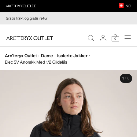
NO
Gratis frakt og gratis
retur
0
Arc'teryx Outlet
Dame
Isolerte Jakker
DAMER
Elec SV Anorakk Med 1/2 Glidelås
HERRER
1
/
6