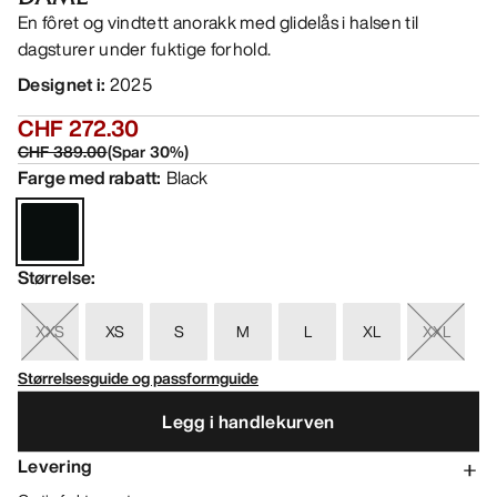
En fôret og vindtett anorakk med glidelås i halsen til
dagsturer under fuktige forhold.
Designet i
:
2025
CHF 272.30
CHF 389.00
(
Spar
30
%)
Farge med rabatt
:
Black
Størrelse
:
XXS
XS
S
M
L
XL
XXL
Størrelsesguide og passformguide
Legg i handlekurven
Levering