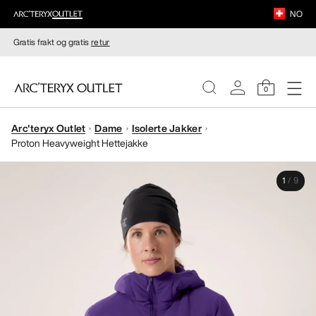
NO
Gratis frakt og gratis
retur
0
Arc'teryx Outlet
Dame
Isolerte Jakker
DAMER
Proton Heavyweight Hettejakke
HERRER
1
/
9