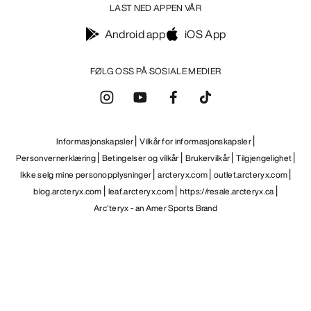
LAST NED APPEN VÅR
Android app
iOS App
FØLG OSS PÅ SOSIALE MEDIER
Informasjonskapsler
Vilkår for informasjonskapsler
Personvernerklæring
Betingelser og vilkår
Brukervilkår
Tilgjengelighet
Ikke selg mine personopplysninger
arcteryx.com
outlet.arcteryx.com
blog.arcteryx.com
leaf.arcteryx.com
https://resale.arcteryx.ca
Arc'teryx - an Amer Sports Brand