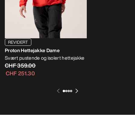
REVIDERT
Atom SL Hettejakk
Proton Hettejakke Dame
Vår letteste Atom He
aktiviteter med høy 
Svært pustende og isolert hettejakke
CHF 289.00
CHF 359.00
CHF 202.30
CHF 251.30