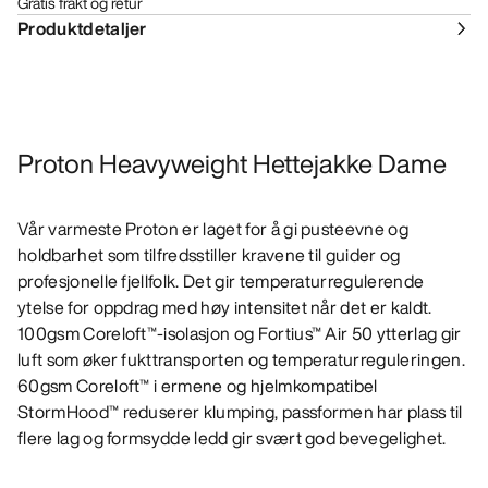
Gratis frakt og retur
Produktdetaljer
Proton Heavyweight Hettejakke Dame
Vår varmeste Proton er laget for å gi pusteevne og
holdbarhet som tilfredsstiller kravene til guider og
profesjonelle fjellfolk. Det gir temperaturregulerende
ytelse for oppdrag med høy intensitet når det er kaldt.
100gsm Coreloft™-isolasjon og Fortius™ Air 50 ytterlag gir
luft som øker fukttransporten og temperaturreguleringen.
60gsm Coreloft™ i ermene og hjelmkompatibel
StormHood™ reduserer klumping, passformen har plass til
flere lag og formsydde ledd gir svært god bevegelighet.