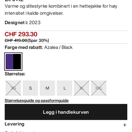
Varme og slitestyrke kombinert i en hettejakke for høy
intensitet i kalde omgivelser.
Designet i
:
2023
CHF 293.30
CHF 419.00
(
Spar
30
%)
Farge med rabatt
:
Azalea / Black
Størrelse
:
XS
S
M
L
XL
XXL
Størrelsesguide og passformguide
Legg i handlekurven
Levering