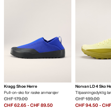
Kragg Shoe Herre
Norvan LD 4 Sko H
Pull-on-sko for raske anmarsjer
Tilpasningsdyktig l
CHF 179.00
CHF 189.00
CHF 62.65
-
CHF 89.50
CHF 94.50
-
CHF