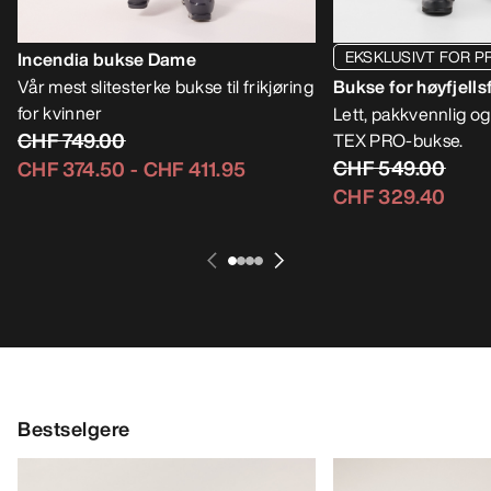
EKSKLUSIVT FOR P
Incendia bukse Dame
Vår mest slitesterke bukse til frikjøring
Bukse for høyfjell
for kvinner
Lett, pakkvennlig o
CHF 749.00
TEX PRO-bukse.
CHF 549.00
CHF 374.50
-
CHF 411.95
CHF 329.40
Bestselgere