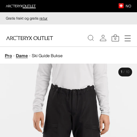
NO
Gratis frakt og gratis
retur
0
Pro
Dame
Ski Guide Bukse
DAMER
1
/
10
HERRER