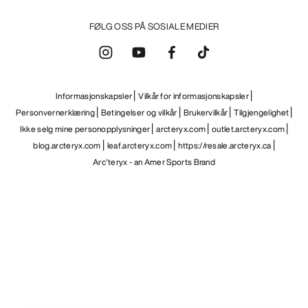
FØLG OSS PÅ SOSIALE MEDIER
Informasjonskapsler
Vilkår for informasjonskapsler
Personvernerklæring
Betingelser og vilkår
Brukervilkår
Tilgjengelighet
Ikke selg mine personopplysninger
arcteryx.com
outlet.arcteryx.com
blog.arcteryx.com
leaf.arcteryx.com
https://resale.arcteryx.ca
Arc'teryx - an Amer Sports Brand
Help