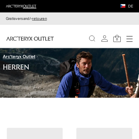
DE
Gratisversand/-
retouren
0
Arc'teryx Outlet
DAMEN
HERREN
HERREN