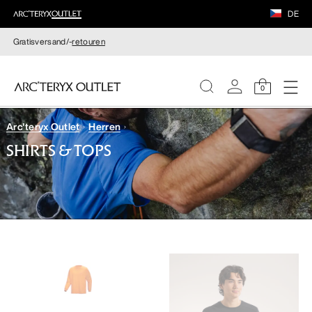
DE
Gratisversand/-
retouren
0
Arc'teryx Outlet
Herren
DAMEN
SHIRTS & TOPS
HERREN