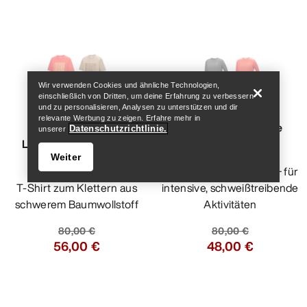
Help
Wir verwenden Cookies und ähnliche Technologien,
einschließlich von Dritten, um deine Erfahrung zu verbessern
und zu personalisieren, Analysen zu unterstützen und dir
relevante Werbung zu zeigen. Erfahre mehr in
Kragg Cotton
Cormac Longsleeve
Datenschutzrichtlinie.
unserer
Lithographica T-Shirt
Herren
Weiter
Herren
Longsleeve mit UPF 40+ für
T-Shirt zum Klettern aus
intensive, schweißtreibende
schwerem Baumwollstoff
Aktivitäten
80,00 €
80,00 €
56,00 €
48,00 €
Help
Vergleichen
Vergleichen