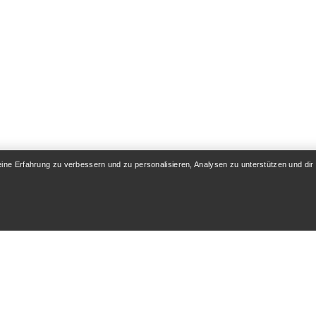
eine Erfahrung zu verbessern und zu personalisieren, Analysen zu unterstützen und dir
KONTO
WASCHEN & REPA
& Lieferung
Produktpflege