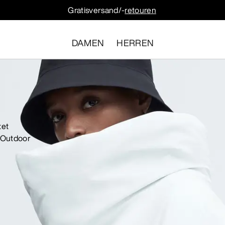
Gratisversand/-
retouren
DAMEN
HERREN
tet
e Outdoor