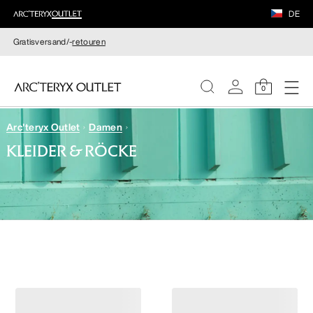
DE
Gratisversand/-
retouren
0
Arc'teryx Outlet
Damen
DAMEN
KLEIDER & RÖCKE
HERREN