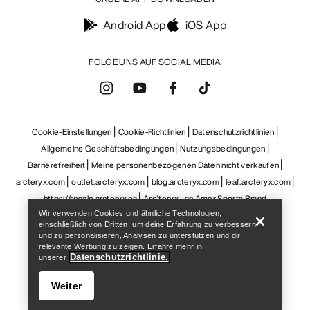
Android App
iOS App
FOLGE UNS AUF SOCIAL MEDIA
Cookie-Einstellungen
Cookie-Richtlinien
Datenschutzrichtlinien
Allgemeine Geschäftsbedingungen
Nutzungsbedingungen
Barrierefreiheit
Meine personenbezogenen Daten nicht verkaufen
Help
arcteryx.com
outlet.arcteryx.com
blog.arcteryx.com
leaf.arcteryx.com
https://resale.arcteryx.ca
Arc'teryx - an Amer Sports Brand
Wir verwenden Cookies und ähnliche Technologien,
einschließlich von Dritten, um deine Erfahrung zu verbessern
und zu personalisieren, Analysen zu unterstützen und dir
relevante Werbung zu zeigen. Erfahre mehr in
Datenschutzrichtlinie.
unserer
Weiter