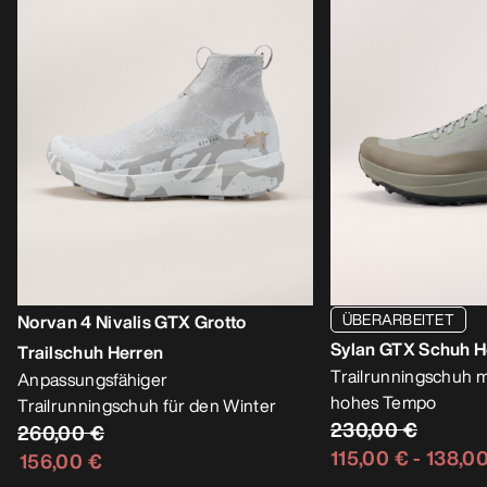
ÜBERARBEITET
Norvan 4 Nivalis GTX Grotto
Sylan GTX Schuh H
Trailschuh Herren
Trailrunningschuh 
Anpassungsfähiger
hohes Tempo
Trailrunningschuh für den Winter
230,00 €
260,00 €
115,00 €
-
138,0
156,00 €