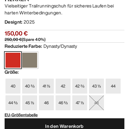
Vielseitiger Trailrunningschuh für sicheres Laufen bei
harten Winterbedingungen.
Designt
:
2025
150,00 €
250,00 €
(
Spare
40
%)
Reduzierte Farbe
:
Dynasty/Dynasty
Größe
:
40
40 ⅔
41 ⅓
42
42 ⅔
43 ⅓
44
44 ⅔
45 ⅓
46
46 ⅔
47 ⅓
48
EU-Größentabelle
In den Warenkorb