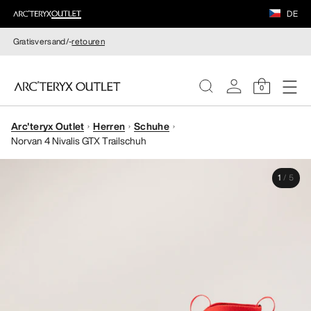
DE
Gratisversand/-
retouren
0
Arc'teryx Outlet
Herren
Schuhe
DAMEN
Norvan 4 Nivalis GTX Trailschuh
HERREN
1
/
5