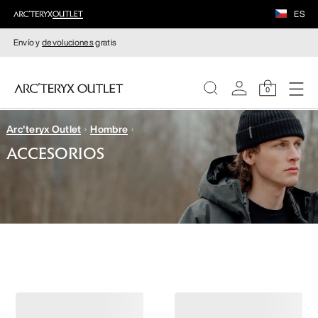
ES
Envío y
devoluciones
gratis
0
Arc'teryx Outlet
Hombre
MUJERE
ACCESORIOS
HOMBRE