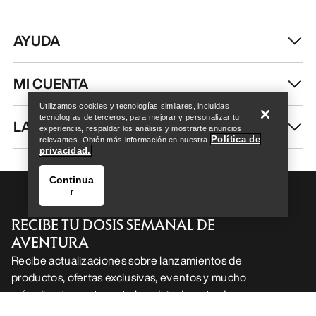
AYUDA
Help
MI CUENTA
Utilizamos cookies y tecnologías similares, incluidas
tecnologías de terceros, para mejorar y personalizar tu
LAVA Y REPARA
experiencia, respaldar los análisis y mostrarte anuncios
Política de
relevantes. Obtén más información en nuestra
privacidad.
Continua
r
RECIBE TU DOSIS SEMANAL DE
AVENTURA
Recibe actualizaciones sobre lanzamientos de
productos, ofertas exclusivas, eventos y mucho
Help
más, directamente en tu bandeja de entrada.