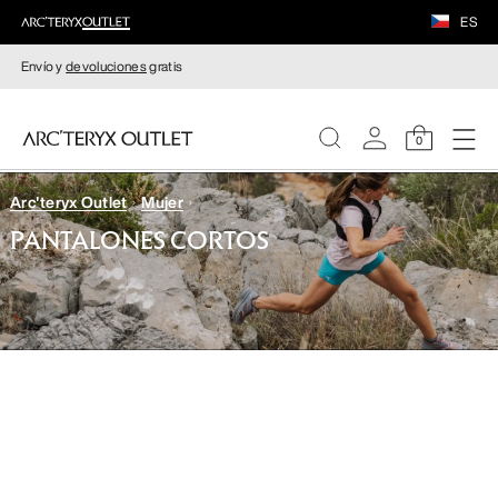
ES
Envío y
devoluciones
gratis
0
Arc'teryx Outlet
Mujer
MUJERE
PANTALONES CORTOS
HOMBRE