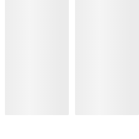
AYUDA
MI CUENTA
LAVA Y REPARA
RECIBE TU DOSIS SEMANAL DE
AVENTURA
Recibe actualizaciones sobre lanzamientos de
productos, ofertas exclusivas, eventos y mucho
más, directamente en tu bandeja de entrada.