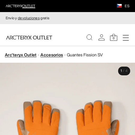
ES
Envío y
devoluciones
gratis
0
Arc'teryx Outlet
Accesorios
Guantes Fission SV
MUJERE
1
/
4
HOMBRE