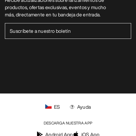
Centro de preferencias de cookies
Política de cookies
Política de privacidad
Términos y condiciones
Términos de uso
Accesibilidad
No vender mis datos personales
arcteryx.com
outlet.arcteryx.com
blog.arcteryx.com
leaf.arcteryx.com
https://resale.arcteryx.ca
Arc'teryx - an Amer Sports Brand