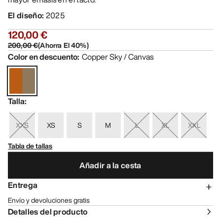
El diseño
:
2025
120,00 €
200,00 €
(
Ahorra El
40
%)
Color en descuento
:
Copper Sky / Canvas
Talla
:
XXS
XS
S
M
L
XL
XXL
Tabla de tallas
Añadir a la cesta
Entrega
Envío y devoluciones gratis
Detalles del producto