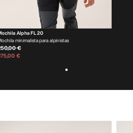
Mochila Alpha FL 20
ochila minimalista para alpinistas
250,00 €
175,00 €