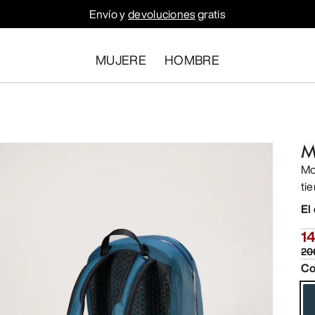
Envío y
devoluciones
gratis
MUJERE
HOMBRE
M
Moc
ti
El
1
20
Co