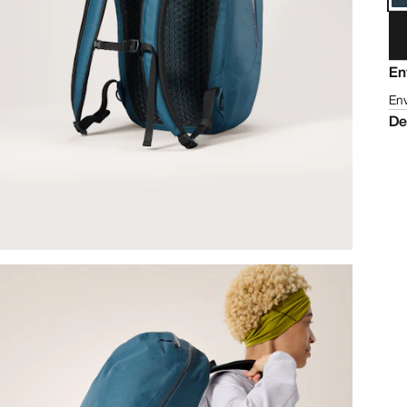
En
Env
De