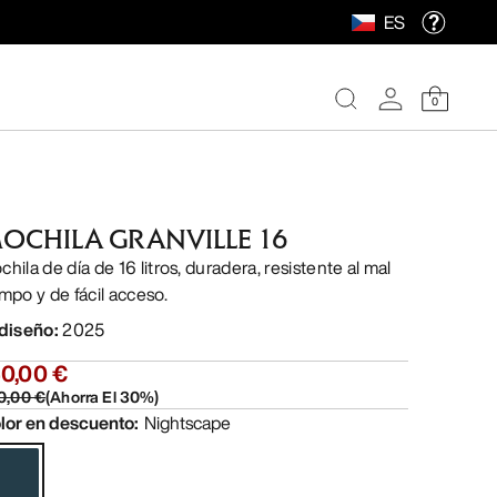
ES
0
OCHILA GRANVILLE 16
hila de día de 16 litros, duradera, resistente al mal
empo y de fácil acceso.
 diseño
:
2025
40,00 €
0,00 €
(
Ahorra El
30
%)
lor en descuento
:
Nightscape