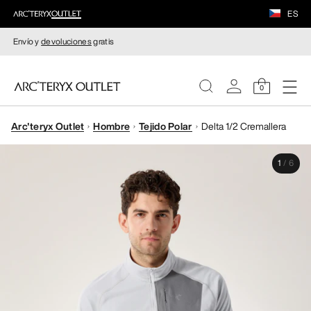
ES
Envío y
devoluciones
gratis
0
Arc'teryx Outlet
Hombre
Tejido Polar
Delta 1/2 Cremallera
MUJERE
1
/
6
HOMBRE