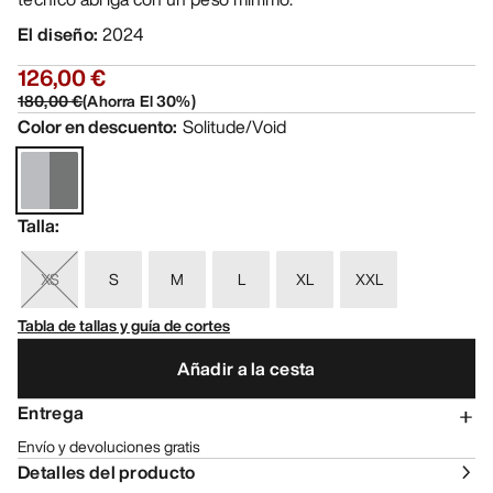
El diseño
:
2024
126,00 €
180,00 €
(
Ahorra El
30
%)
Color en descuento
:
Solitude/Void
Talla
:
XS
S
M
L
XL
XXL
Tabla de tallas y guía de cortes
Añadir a la cesta
Entrega
Envío y devoluciones gratis
Detalles del producto