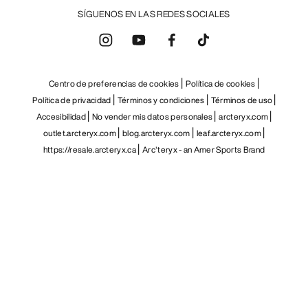
SÍGUENOS EN LAS REDES SOCIALES
Centro de preferencias de cookies
Política de cookies
Política de privacidad
Términos y condiciones
Términos de uso
Accesibilidad
No vender mis datos personales
arcteryx.com
outlet.arcteryx.com
blog.arcteryx.com
leaf.arcteryx.com
https://resale.arcteryx.ca
Arc'teryx - an Amer Sports Brand