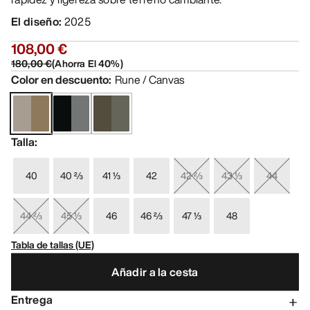
El diseño
:
2025
108,00 €
180,00 €
(
Ahorra El
40
%)
Color en descuento
:
Rune / Canvas
Talla
:
40
40 ⅔
41 ⅓
42
42 ⅔
43 ⅓
44
44 ⅔
45 ⅓
46
46 ⅔
47 ⅓
48
Tabla de tallas (UE)
Añadir a la cesta
Entrega