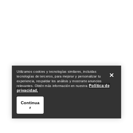
Help
Utilizamos cookies y tecnologías similares, incluidas
tecnologías de terceros, para mejorar y personalizar tu
experiencia, respaldar los análisis y mostrarte anuncios
Política de
relevantes. Obtén más información en nuestra
privacidad.
Continua
r