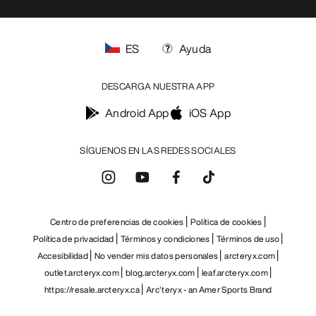
ES
Ayuda
DESCARGA NUESTRA APP
Android App
iOS App
SÍGUENOS EN LAS REDES SOCIALES
Centro de preferencias de cookies
Política de cookies
Política de privacidad
Términos y condiciones
Términos de uso
Accesibilidad
No vender mis datos personales
arcteryx.com
outlet.arcteryx.com
blog.arcteryx.com
leaf.arcteryx.com
https://resale.arcteryx.ca
Arc'teryx - an Amer Sports Brand