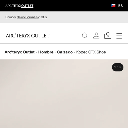
ES
Envío y
devoluciones
gratis
0
Arc'teryx Outlet
Hombre
Calzado
Kopec GTX Shoe
MUJERE
1
/
6
HOMBRE