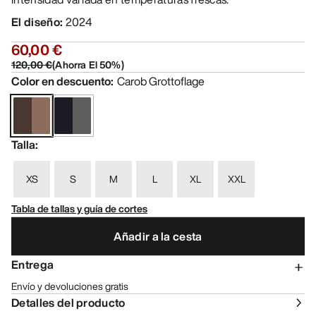
El diseño
:
2024
60,00 €
120,00 €
(
Ahorra El
50
%)
Color en descuento
:
Carob Grottoflage
Talla
:
XS
S
M
L
XL
XXL
Tabla de tallas y guía de cortes
Añadir a la cesta
Entrega
Envío y devoluciones gratis
Detalles del producto