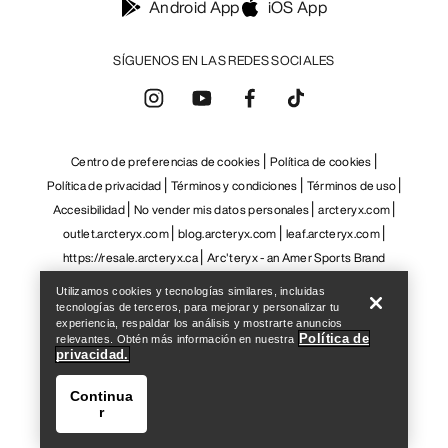
Android App
iOS App
SÍGUENOS EN LAS REDES SOCIALES
Centro de preferencias de cookies
Política de cookies
Política de privacidad
Términos y condiciones
Términos de uso
Accesibilidad
No vender mis datos personales
arcteryx.com
outlet.arcteryx.com
blog.arcteryx.com
leaf.arcteryx.com
Help
https://resale.arcteryx.ca
Arc'teryx - an Amer Sports Brand
Utilizamos cookies y tecnologías similares, incluidas
tecnologías de terceros, para mejorar y personalizar tu
experiencia, respaldar los análisis y mostrarte anuncios
Política de
relevantes. Obtén más información en nuestra
privacidad.
Continua
r