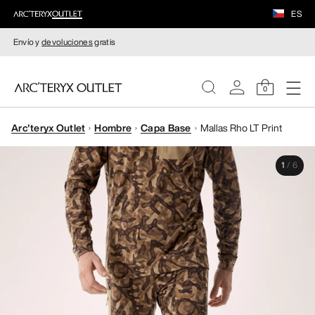
ES
Envío y
devoluciones
gratis
0
Arc'teryx Outlet
Hombre
Capa Base
Mallas Rho LT Print
MUJERE
1
/
6
HOMBRE