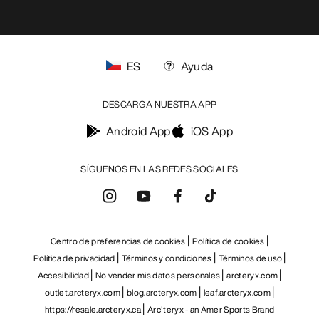
ES
Ayuda
DESCARGA NUESTRA APP
Android App
iOS App
SÍGUENOS EN LAS REDES SOCIALES
Centro de preferencias de cookies
Política de cookies
Política de privacidad
Términos y condiciones
Términos de uso
Accesibilidad
No vender mis datos personales
arcteryx.com
outlet.arcteryx.com
blog.arcteryx.com
leaf.arcteryx.com
https://resale.arcteryx.ca
Arc'teryx - an Amer Sports Brand