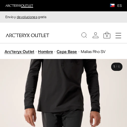
ES
Envío y
devoluciones
gratis
0
Arc'teryx Outlet
Hombre
Capa Base
Mallas Rho SV
MUJERE
1
/
6
HOMBRE