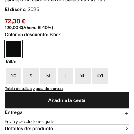
El diseño
:
2025
72,00 €
120,00 €
(
Ahorra El
40
%)
Color en descuento
:
Black
Talla
:
XS
S
M
L
XL
XXL
Tabla de tallas y guía de cortes
Añadir a la cesta
Entrega
Envío y devoluciones gratis
Detalles del producto