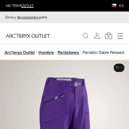
ES
Envío y
devoluciones
gratis
0
Arc'teryx Outlet
Hombre
Pantalones
Pantalón Sabre Relaxed
MUJERE
1
/
1
HOMBRE