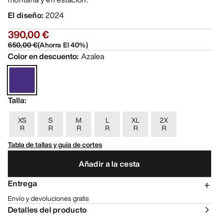
El diseño
:
2024
390,00 €
650,00 €
(
Ahorra El
40
%)
Color en descuento
:
Azalea
Talla
:
XS
S
M
L
XL
2X
R
R
R
R
R
R
Tabla de tallas y guía de cortes
Añadir a la cesta
Entrega
Envío y devoluciones gratis
Detalles del producto