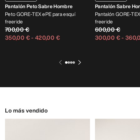
Pantalón Peto Sabre Hombre
Pantalón Sabre H
Peto GORE-TEX ePE para esquí
Pantalón GORE-TEX 
freeride
freeride
700,00 €
600,00 €
350,00 €
-
420,00 €
300,00 €
-
360,
Lo más vendido