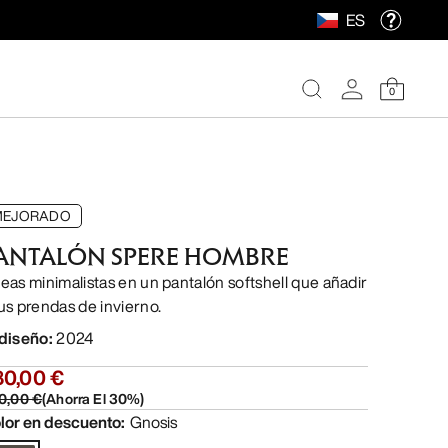
ES
0
MEJORADO
ANTALÓN SPERE HOMBRE
neas minimalistas en un pantalón softshell que añadir
tus prendas de invierno.
 diseño
:
2024
80,00 €
0,00 €
(
Ahorra El
30
%)
lor en descuento
:
Gnosis