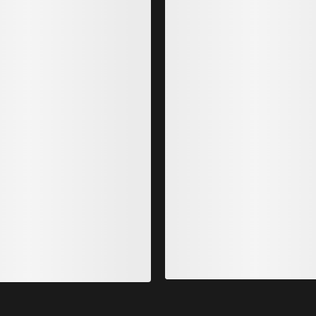
Zapatilla Norvan LD 4 Hombre
Zapatil
apatilla para correr por montaña
Zapatil
170,00 €
160,0
85,00 €
-
119,00 €
56,00