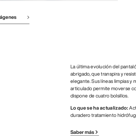
mágenes
La última evolución del pantaló
abrigado, que transpira y resis
elegante. Sus líneas limpias y 
articulado permite moverse con
dispone de cuatro bolsillos.
Lo que se ha actualizado:
Act
duradero tratamiento hidrófu
Saber más