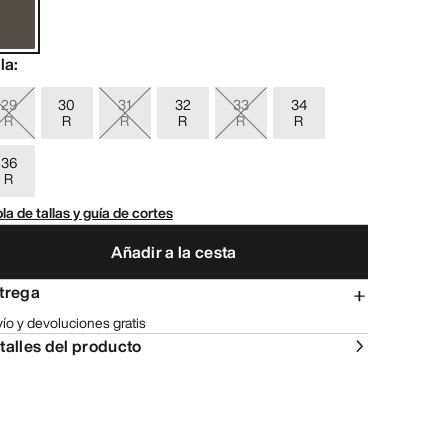
lla
:
29
30
31
32
33
34
R
R
R
R
R
R
36
R
la de tallas y guía de cortes
Añadir a la cesta
trega
ío y devoluciones gratis
talles del producto