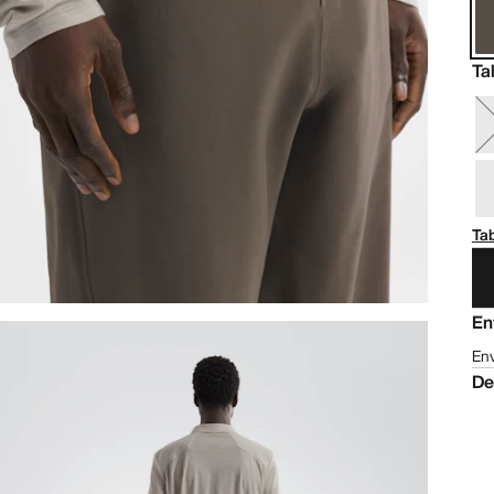
Ta
Tab
En
Env
De