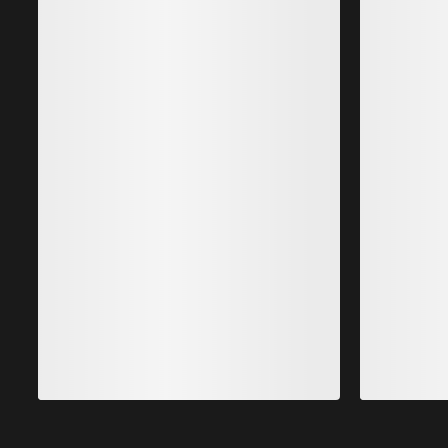
Lo más vendido
Kragg Shoe Hombre
Zapatilla sin cordones, para aproximaciones rápidas
Z
160,00 €
56,00 €
-
80,00 €