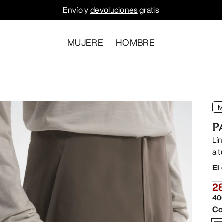
Envío y
devoluciones
gratis
MUJERE
HOMBRE
P
Lí
a 
El
2
40
Co