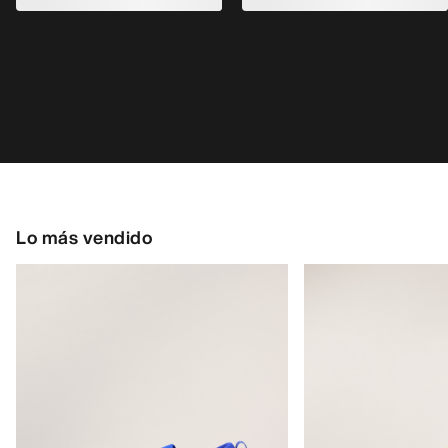
Kragg Shoe Hombre
Zapatilla Norvan 
Zapatilla sin cordones, para
Zapatilla para corre
aproximaciones rápidas
170,00 €
160,00 €
85,00 €
-
119,00
56,00 €
-
80,00 €
AYUDA