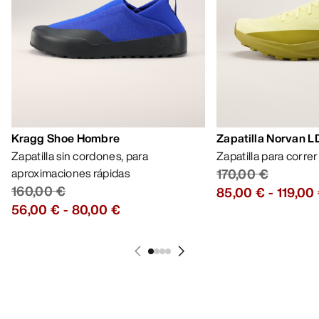
MI CUENTA
LAVA Y REPARA
RECIBE TU DOSIS SEMANAL DE
AVENTURA
Recibe actualizaciones sobre lanzamientos de
productos, ofertas exclusivas, eventos y mucho
más, directamente en tu bandeja de entrada.