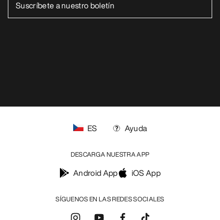
Política de privacidad
Términos y condiciones
Términos de uso
Accesibilidad
No vender mis datos personales
arcteryx.com
outlet.arcteryx.com
blog.arcteryx.com
leaf.arcteryx.com
https://resale.arcteryx.ca
Arc'teryx - an Amer Sports Brand