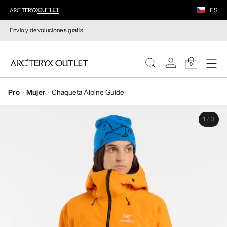
ES
Envío y
devoluciones
gratis
0
Pro
Mujer
Chaqueta Alpine Guide
MUJERE
1
/
3
HOMBRE