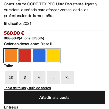
Chaqueta de GORE-TEX PRO Ultra Resistente, ligera y
duradera, diseñada para ofrecer versatilidad a los
profesionales de la montaña.
El diseño
:
2021
560,00 €
800,00 €
(
Ahorra El
30
%)
Color en descuento
:
Blaze II
Talla
:
XS
S
M
L
XL
Tabla de tallas y guía de cortes
Añadir a la cesta
Entrega