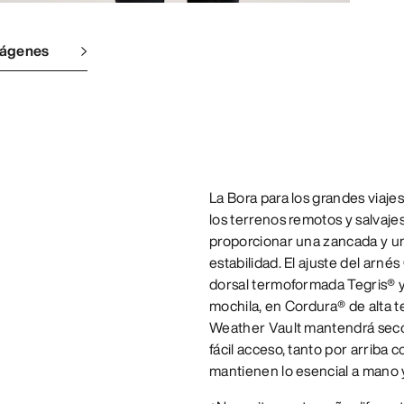
mágenes
La Bora para los grandes viajes
los terrenos remotos y salvaj
proporcionar una zancada y un 
estabilidad. El ajuste del arné
dorsal termoformada Tegris® y l
mochila, en Cordura® de alta t
Weather Vault mantendrá seco 
fácil acceso, tanto por arriba c
mantienen lo esencial a mano y