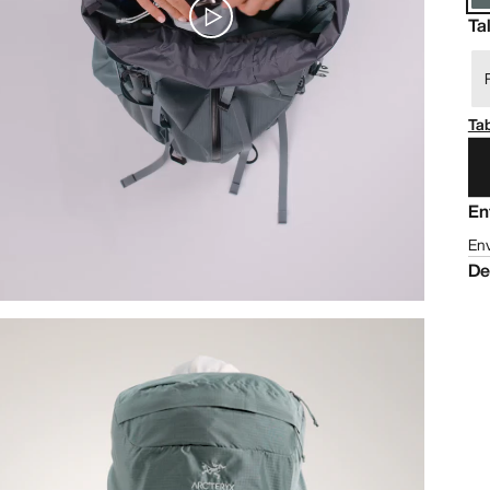
Ta
Tab
En
Env
De