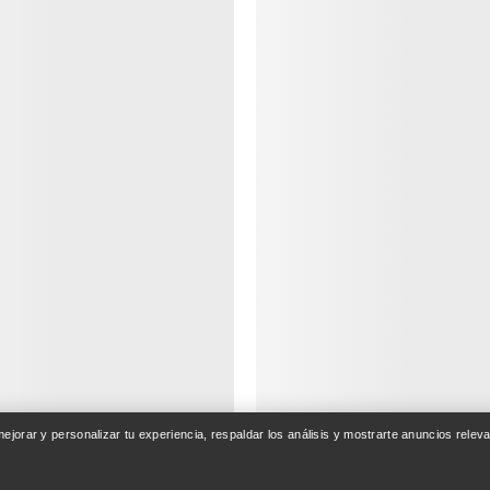
ENTA
LAVA Y REPARA
entrega
Cuidado del producto
nto de pedidos
Servicio de productos
ones y reembolsos
 mejorar y personalizar tu experiencia, respaldar los análisis y mostrarte anuncios rel