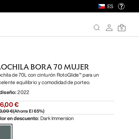
ES
0
OCHILA BORA 70 MUJER
chila de 70L con cinturón RotoGlide™ para un
celente equilibrio y comodidad de porteo.
 diseño
:
2022
6,00 €
0,00 €
(
Ahorra El
65
%)
lor en descuento
:
Dark Immersion