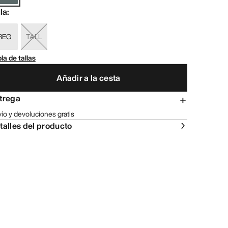
lla
:
REG
TALL
la de tallas
Añadir a la cesta
trega
ío y devoluciones gratis
talles del producto