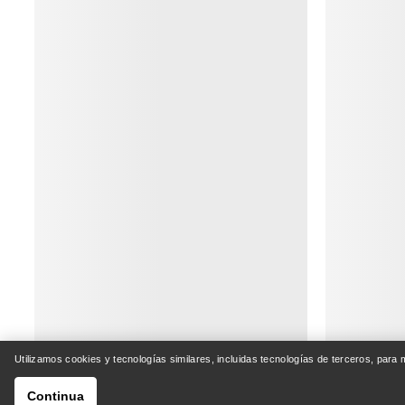
AYUDA
MI CU
Centro de Atención al Cliente
Envío y 
Preguntas frecuentes Outlet
Seguimie
Tabla de tallas
Devoluci
Utilizamos cookies y tecnologías similares, incluidas tecnologías de terceros, para
Continua