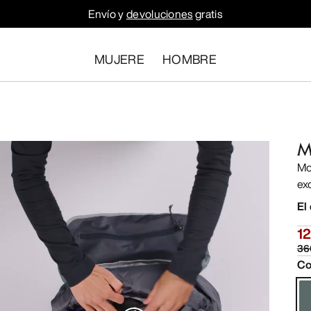
Envío y
devoluciones
gratis
MUJERE
HOMBRE
M
Mo
ex
El
12
36
Co