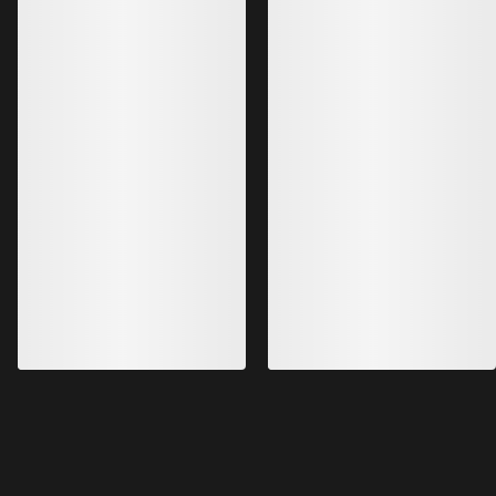
Chaqueta Beta SL Mujer
Chaqueta GORE-TEX ePE ligera y
muy versátil
500,00 €
350,00 €
Lo más vendido