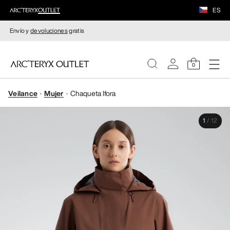
ES
Envío y
devoluciones
gratis
0
Veilance
Mujer
Chaqueta Ifora
MUJERE
1
/
12
HOMBRE