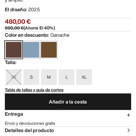
El diseño
:
2025
480,00 €
800,00 €
(
Ahorra El
40
%)
Color en descuento
:
Ganache
Talla
:
XS
S
M
L
XL
Tabla de tallas y guía de cortes
Añadir a la cesta
Entrega
Envío y devoluciones gratis
Detalles del producto