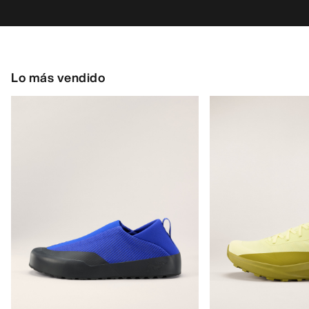
Kragg Shoe Hombre
Zapatilla Norvan 
Zapatilla sin cordones, para
Zapatilla para corre
aproximaciones rápidas
170,00 €
160,00 €
85,00 €
-
119,00
56,00 €
-
80,00 €