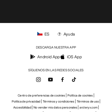
Android App
iOS App
SÍGUENOS EN LAS REDES SOCIALES
Centro de preferencias de cookies
Política de cookies
Política de privacidad
Términos y condiciones
Términos de uso
Accesibilidad
No vender mis datos personales
arcteryx.com
outlet.arcteryx.com
blog.arcteryx.com
leaf.arcteryx.com
https://resale.arcteryx.ca
Arc'teryx - an Amer Sports Brand