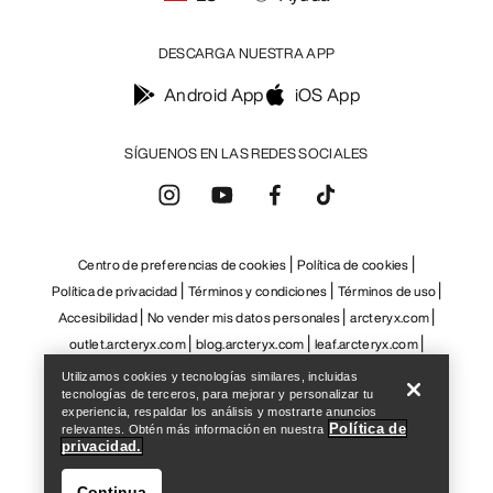
DESCARGA NUESTRA APP
Android App
iOS App
SÍGUENOS EN LAS REDES SOCIALES
Centro de preferencias de cookies
Política de cookies
Política de privacidad
Términos y condiciones
Términos de uso
Accesibilidad
No vender mis datos personales
arcteryx.com
Help
outlet.arcteryx.com
blog.arcteryx.com
leaf.arcteryx.com
https://resale.arcteryx.ca
Arc'teryx - an Amer Sports Brand
Utilizamos cookies y tecnologías similares, incluidas
tecnologías de terceros, para mejorar y personalizar tu
experiencia, respaldar los análisis y mostrarte anuncios
Política de
relevantes. Obtén más información en nuestra
privacidad.
Continua