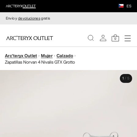
ES
Envío y
devoluciones
gratis
0
Arc'teryx Outlet
Mujer
Calzado
MUJERE
Zapatillas Norvan 4 Nivalis GTX Grotto
HOMBRE
1
/
5