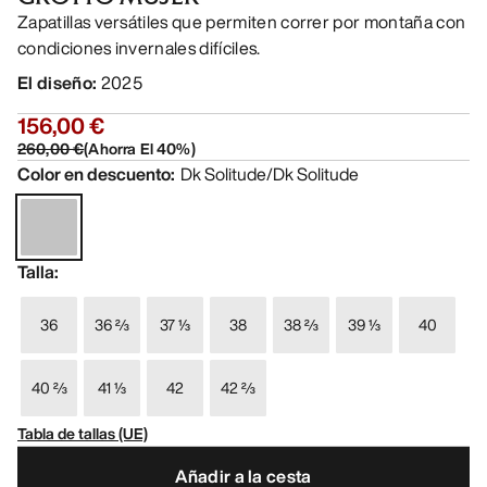
Zapatillas versátiles que permiten correr por montaña con
condiciones invernales difíciles.
El diseño
:
2025
156,00 €
260,00 €
(
Ahorra El
40
%)
Color en descuento
:
Dk Solitude/Dk Solitude
Talla
:
36
36 ⅔
37 ⅓
38
38 ⅔
39 ⅓
40
40 ⅔
41 ⅓
42
42 ⅔
Tabla de tallas (UE)
Añadir a la cesta