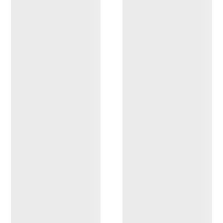
Delta 1/2 Cremallera
Covert 1/2 Zip Neck
Hombre
Hombre
Abrigado jersey con
Versátil polar midweight zip-
cremallera en técnico y
neck
transpirable tejido polar
160,00 €
112,00 €
180,00 €
126,00 €
Compare
Compare