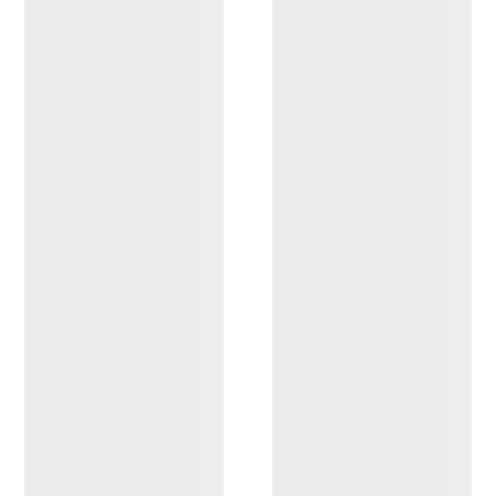
Konseal Hybrid Hoody
Hombre
Prenda de escalada, en
tejido polar transpirable y
diseño híbrido
240,00 €
144,00 €
Compare
Chaqueta Kyanite Hombre
Chaqueta Delta Hombre