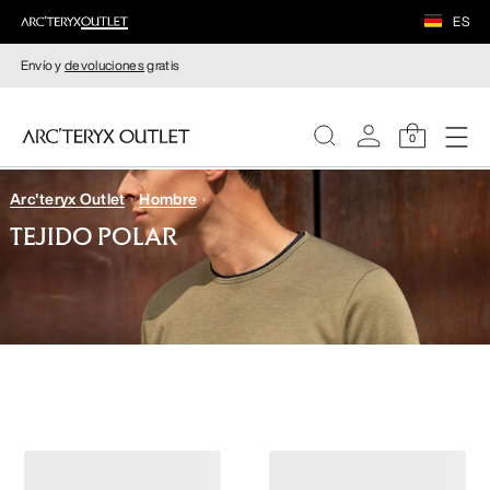
ES
Envío y
devoluciones
gratis
0
Arc'teryx Outlet
Hombre
MUJERE
TEJIDO POLAR
HOMBRE