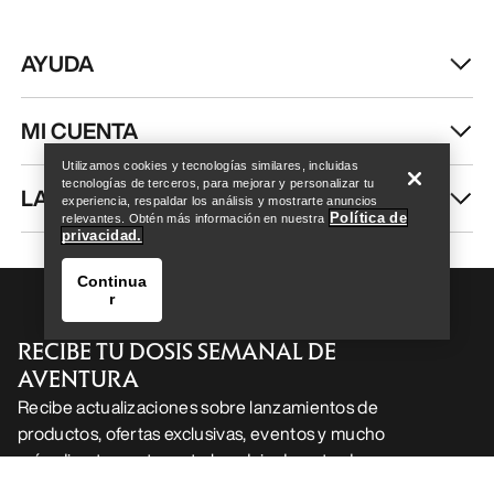
Help
Utilizamos cookies y tecnologías similares, incluidas
Delta Hoody Hombre
Konseal Crew Neck
tecnologías de terceros, para mejorar y personalizar tu
Pullover Hombre
experiencia, respaldar los análisis y mostrarte anuncios
Política de
Hoody técnico de tejido
relevantes. Obtén más información en nuestra
privacidad.
polar, abrigado y transpirable
Jersey en polar de cuello
redondo, con mayor
Continua
220,00 €
durabildad.
r
154,00 €
180,00 €
Compare
126,00 €
Compare
Help