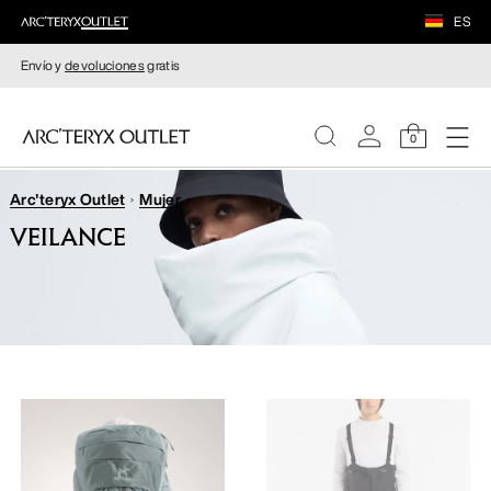
ES
Envío y
devoluciones
gratis
0
Arc'teryx Outlet
Mujer
MUJERE
VEILANCE
HOMBRE