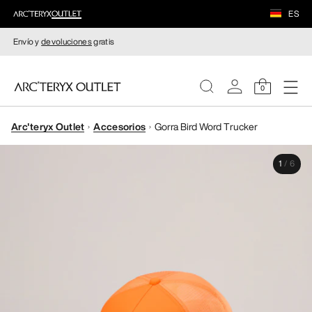
ES
Envío y
devoluciones
gratis
0
Arc'teryx Outlet
Accesorios
Gorra Bird Word Trucker
MUJERE
1
/
6
HOMBRE