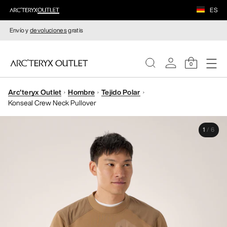
ES
Envío y
devoluciones
gratis
0
Arc'teryx Outlet
Hombre
Tejido Polar
MUJERE
Konseal Crew Neck Pullover
HOMBRE
1
/
6