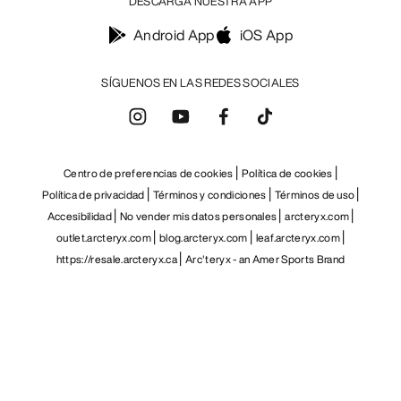
DESCARGA NUESTRA APP
Android App
iOS App
SÍGUENOS EN LAS REDES SOCIALES
Centro de preferencias de cookies
Política de cookies
Política de privacidad
Términos y condiciones
Términos de uso
Accesibilidad
No vender mis datos personales
arcteryx.com
outlet.arcteryx.com
blog.arcteryx.com
leaf.arcteryx.com
https://resale.arcteryx.ca
Arc'teryx - an Amer Sports Brand