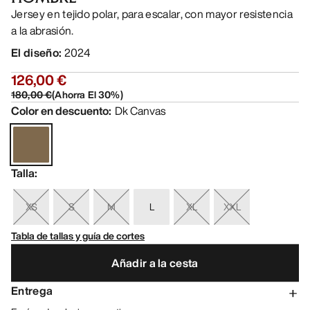
Jersey en tejido polar, para escalar, con mayor resistencia
a la abrasión.
El diseño
:
2024
126,00 €
180,00 €
(
Ahorra El
30
%)
Color en descuento
:
Dk Canvas
Talla
:
XS
S
M
L
XL
XXL
Tabla de tallas y guía de cortes
Añadir a la cesta
Entrega