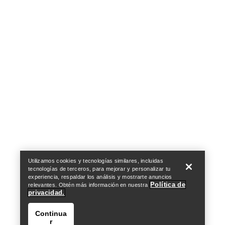
Help
Utilizamos cookies y tecnologías similares, incluidas
tecnologías de terceros, para mejorar y personalizar tu
experiencia, respaldar los análisis y mostrarte anuncios
Política de
relevantes. Obtén más información en nuestra
privacidad.
Continua
r