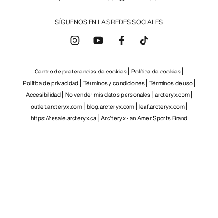
SÍGUENOS EN LAS REDES SOCIALES
Centro de preferencias de cookies
Política de cookies
Política de privacidad
Términos y condiciones
Términos de uso
Accesibilidad
No vender mis datos personales
arcteryx.com
outlet.arcteryx.com
blog.arcteryx.com
leaf.arcteryx.com
https://resale.arcteryx.ca
Arc'teryx - an Amer Sports Brand