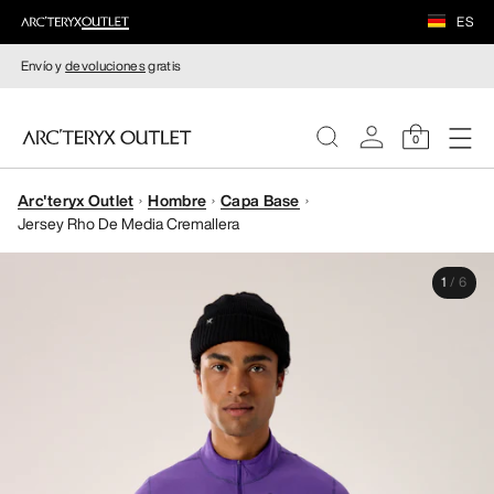
ES
Envío y
devoluciones
gratis
0
Arc'teryx Outlet
Hombre
Capa Base
MUJERE
Jersey Rho De Media Cremallera
HOMBRE
1
/
6