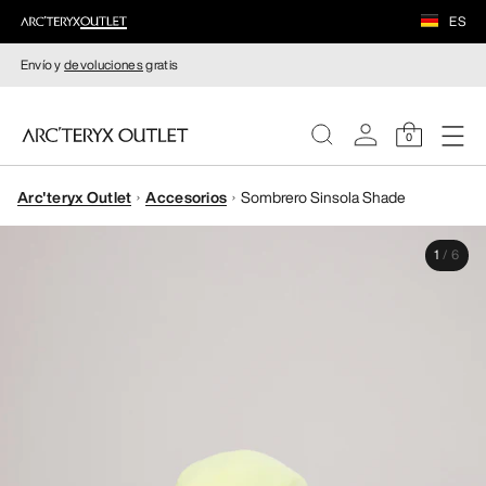
ES
Envío y
devoluciones
gratis
0
Arc'teryx Outlet
Accesorios
Sombrero Sinsola Shade
MUJERE
1
/
6
HOMBRE