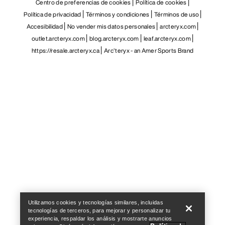
Centro de preferencias de cookies
Política de cookies
Política de privacidad
Términos y condiciones
Términos de uso
Accesibilidad
No vender mis datos personales
arcteryx.com
outlet.arcteryx.com
blog.arcteryx.com
leaf.arcteryx.com
https://resale.arcteryx.ca
Arc'teryx - an Amer Sports Brand
Help
Utilizamos cookies y tecnologías similares, incluidas
tecnologías de terceros, para mejorar y personalizar tu
experiencia, respaldar los análisis y mostrarte anuncios