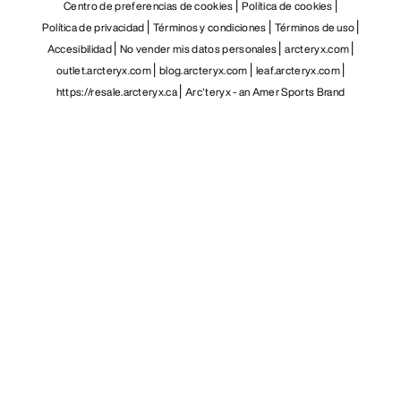
Centro de preferencias de cookies
Política de cookies
Política de privacidad
Términos y condiciones
Términos de uso
Accesibilidad
No vender mis datos personales
arcteryx.com
outlet.arcteryx.com
blog.arcteryx.com
leaf.arcteryx.com
https://resale.arcteryx.ca
Arc'teryx - an Amer Sports Brand