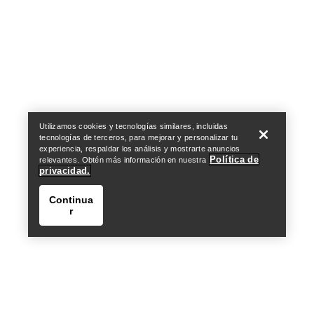
Help
Utilizamos cookies y tecnologías similares, incluidas
tecnologías de terceros, para mejorar y personalizar tu
experiencia, respaldar los análisis y mostrarte anuncios
Política de
relevantes. Obtén más información en nuestra
privacidad.
Continua
r
Help