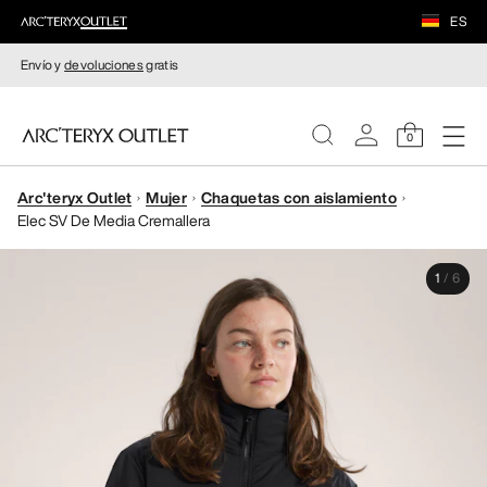
ES
Envío y
devoluciones
gratis
0
Arc'teryx Outlet
Mujer
Chaquetas con aislamiento
MUJERE
Elec SV De Media Cremallera
HOMBRE
1
/
6