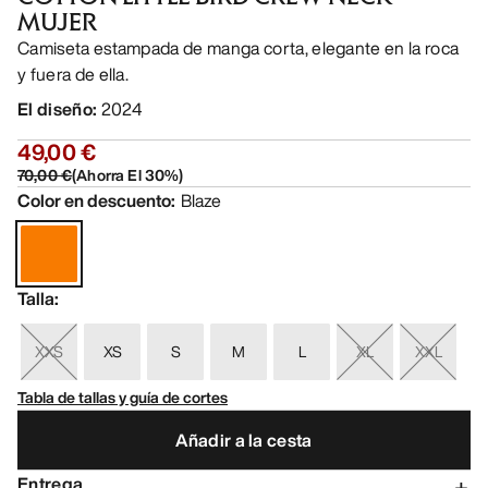
MUJER
Camiseta estampada de manga corta, elegante en la roca
y fuera de ella.
El diseño
:
2024
49,00 €
70,00 €
(
Ahorra El
30
%)
Color en descuento
:
Blaze
Talla
:
XXS
XS
S
M
L
XL
XXL
Tabla de tallas y guía de cortes
Añadir a la cesta
Entrega