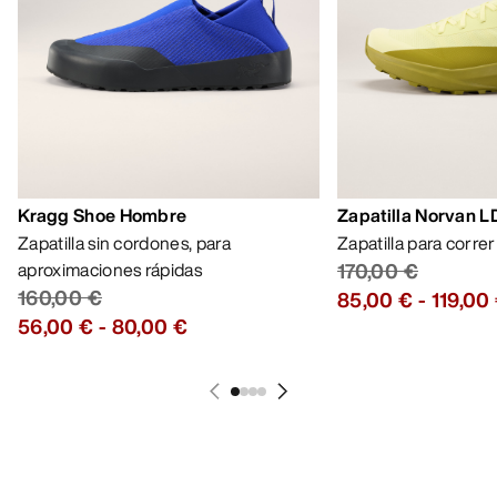
Zapatilla sin cordones, para
Zapatilla para corre
aproximaciones rápidas
170,00 €
160,00 €
85,00 €
-
119,00
56,00 €
-
80,00 €
AYUDA
MI CUENTA
LAVA Y REPARA