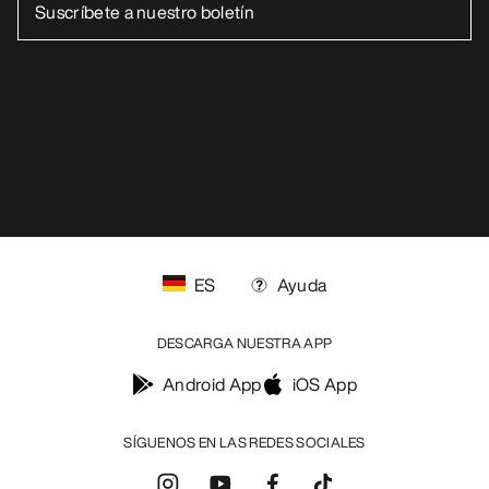
ES
Ayuda
DESCARGA NUESTRA APP
Android App
iOS App
SÍGUENOS EN LAS REDES SOCIALES
Centro de preferencias de cookies
Política de cookies
Política de privacidad
Términos y condiciones
Términos de uso
Accesibilidad
No vender mis datos personales
arcteryx.com
outlet.arcteryx.com
blog.arcteryx.com
leaf.arcteryx.com
https://resale.arcteryx.ca
Arc'teryx - an Amer Sports Brand