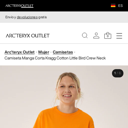
ES
Envío y
devoluciones
gratis
0
Arc'teryx Outlet
Mujer
Camisetas
MUJERE
Camiseta Manga Corta Kragg Cotton Little Bird Crew Neck
HOMBRE
1
/
6