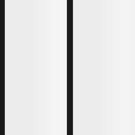
Camiseta manga corta Kragg SL
Cotton Emblem Crew Mujer
Camiseta de escalada en suave
algodón y logo en el pecho
60,00 €
36,00 €