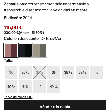
Zapatilla para correr por montaña impermeable y
transpirable diseñada con la velocidad en mente.
El diseño
:
2024
115,00 €
230,00 €
(
Ahorra El
50
%)
Color en descuento
:
Dk Bliss/Mars
Talla
:
36
36 ⅔
37 ⅓
38
38 ⅔
39 ⅓
40
40 ⅔
41 ⅓
42
42 ⅔
Tabla de tallas (UE)
Añadir a la cesta