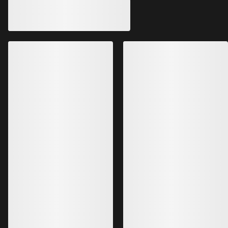
MEJORADO
Zapatilla Vertex Alpine GTX Mujer
Zapatilla Vertex S
Zapatilla GORE-TEX de aproximación,
Zapatilla híbrida par
ágil y ligera
montaña técnicas
250,00 €
190,00 €
125,00 €
-
150,00 €
95,00 €
-
114,00
Lo más vendido