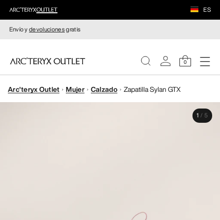
ES
Envío y
devoluciones
gratis
0
Arc'teryx Outlet
Mujer
Calzado
Zapatilla Sylan GTX
MUJERE
1
/
5
HOMBRE