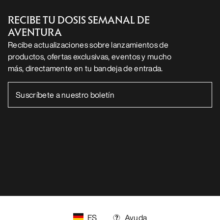
Android App
iOS App
SÍGUENOS EN LAS REDES SOCIALES
Centro de preferencias de cookies
Política de cookies
Política de privacidad
Términos y condiciones
Términos de uso
Accesibilidad
No vender mis datos personales
arcteryx.com
outlet.arcteryx.com
blog.arcteryx.com
leaf.arcteryx.com
https://resale.arcteryx.ca
Arc'teryx - an Amer Sports Brand