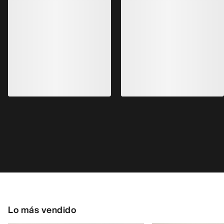
Kragg Shoe Hombre
Zapatilla Norvan 
Zapatilla sin cordones, para
Zapatilla para corre
aproximaciones rápidas
170,00 €
160,00 €
85,00 €
-
119,00
56,00 €
-
80,00 €