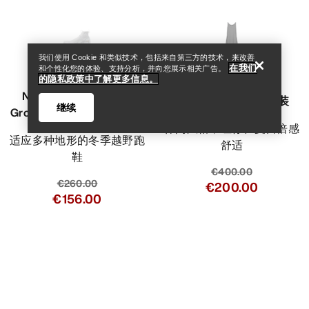
我们使用 Cookie 和类似技术，包括来自第三方的技术，来改善
在我们
和个性化您的体验、支持分析，并向您展示相关广告。
VEILANCE
的隐私政策中了解更多信息。
Norvan 4 Nivalis GTX
Demlo背心连衣裙 女装
继续
Grotto Shoe 越野跑鞋 女装
休闲风格，让你在夏日倍感
适应多种地形的冬季越野跑
舒适
鞋
€400.00
€260.00
€200.00
€156.00
Help
比较
比较