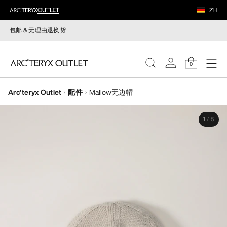
ZH
包邮 &
无理由退换货
0
Arc'teryx Outlet
配件
Mallow无边帽
女装
1
/
5
男装