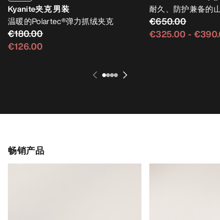
Kyanite夹克 男装
耐久、防护兼备的
€650.00
温暖的Polartec®弹力抓绒夹克
€180.00
€325.00
-
€390
€126.00
畅销产品