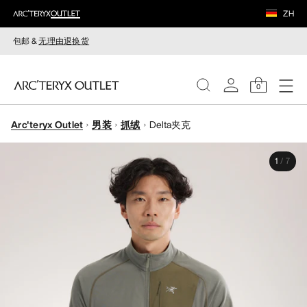
ZH
包邮 &
无理由退换货
0
Arc'teryx Outlet
男装
抓绒
Delta夹克
女装
1
/
7
男装