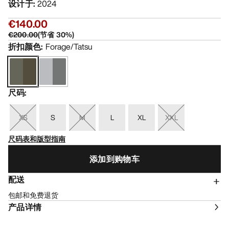
设计于
:
2024
€140.00
€200.00
(
节省
30
%)
折扣颜色
:
Forage/Tatsu
尺码
:
XS
S
M
L
XL
XXL
尺码表和版型指南
添加到购物车
配送
包邮和免费退货
产品详情