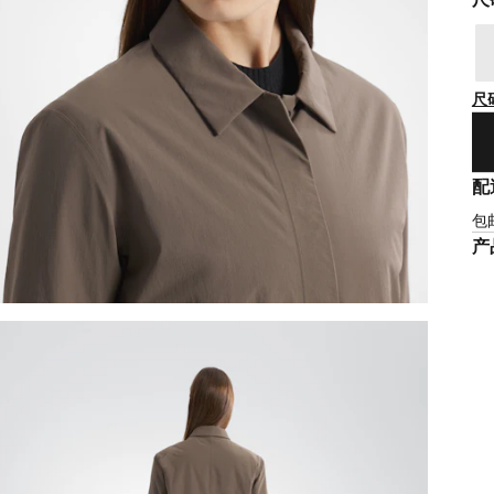
尺
配
包
产