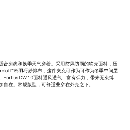
适合凉爽和换季天气穿着。采用防风防雨的软壳面料，压
reloft™棉羽巧妙排布，这件夹克可作为可作为冬季中间层
ortius DW 1.0面料通风透气、富有弹力，带来无束缚
加自在。常规版型，可舒适叠穿在外壳之下。