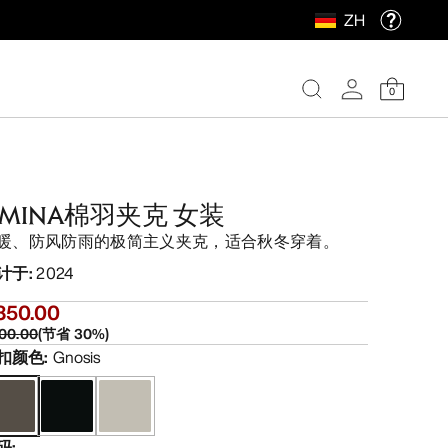
ZH
0
IMINA棉羽夹克 女装
暖、防风防雨的极简主义夹克，适合秋冬穿着。
计于
:
2024
350.00
00.00
(
节省
30
%)
扣颜色
:
Gnosis
码
: