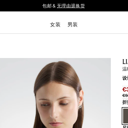
包邮 &
无理由退换货
女装
男装
L
温
设
€
€5
折
尺