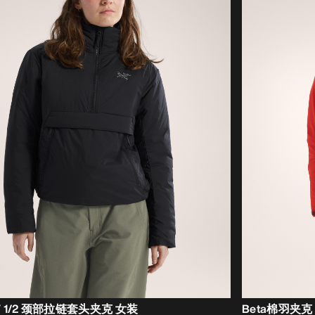
SV 1/2 颈部拉链套头夹克 女装
Beta棉羽夹克