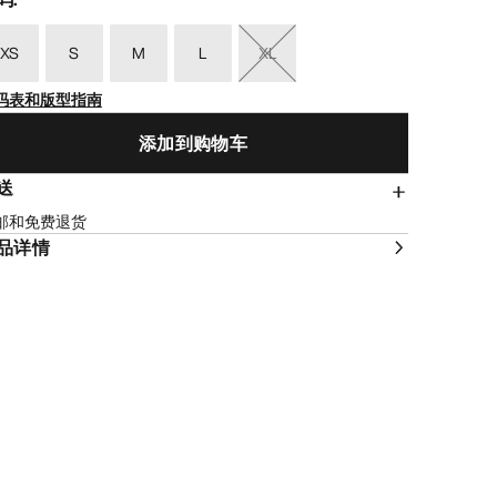
XS
S
M
L
XL
码表和版型指南
添加到购物车
送
邮和免费退货
品详情