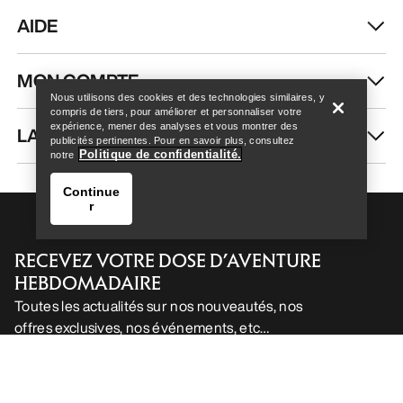
AIDE
Help
MON COMPTE
Nous utilisons des cookies et des technologies similaires, y
compris de tiers, pour améliorer et personnaliser votre
expérience, mener des analyses et vous montrer des
LAVAGE ET RÉPARATION
publicités pertinentes. Pour en savoir plus, consultez
Politique de confidentialité.
notre
Continue
r
RECEVEZ VOTRE DOSE D’AVENTURE
HEBDOMADAIRE
Toutes les actualités sur nos nouveautés, nos
offres exclusives, nos événements, etc…
Help
directement dans votre boîte mail.