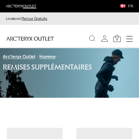
FR
Livraison/
Retour Gratuits
0
Arc'teryx Outlet
Homme
FEMME
REMISES SUPPLÉMENTAIRES
HOMME